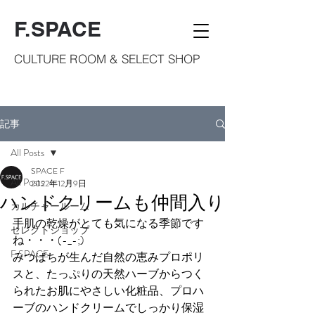
F.SPACE
CULTURE ROOM & SELECT SHOP
記事
All Posts
SPACE F
All Posts
2022年12月9日
ハンドクリームも仲間入り
カルチャールーム
手肌の乾燥がとても気になる季節です
セレクトショップ
ね・・・(-_-;)
F.SPACE
みつばちが生んだ自然の恵みプロポリ
スと、たっぷりの天然ハーブからつく
られたお肌にやさしい化粧品、プロハ
ーブのハンドクリームでしっかり保湿