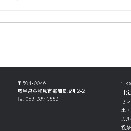
定期
お陰様で7周年！
〒504-0046
10:0
岐阜県各務原市那加長塚町2-2
【
​Tel:
058-389-3883
セ
土
カ
祝