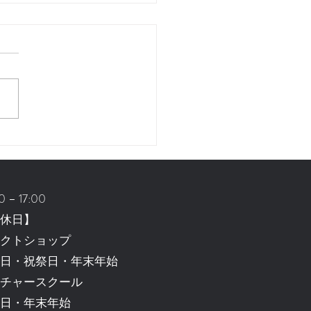
装花
0 – 17:
00
定休日】
レクトショップ
・日・祝祭日・年末年始
ルチャースクール
祭日・年末年始