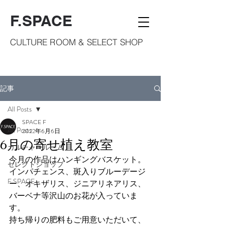
F.SPACE
CULTURE ROOM & SELECT SHOP
記事
All Posts
SPACE F
All Posts
2022年6月6日
6月の寄せ植え教室
カルチャールーム
今月の作品はハンギングバスケット。
セレクトショップ
インパチェンス、斑入りブルーデージ
F.SPACE
ー、オキザリス、ジニアリネアリス、
バーベナ等沢山のお花が入っていま
す。
持ち帰りの肥料もご用意いただいて、