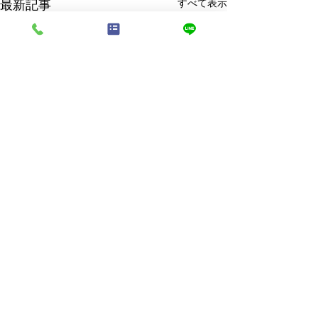
最新記事
すべて表示
定期装花
コメント
お陰様で7周年！