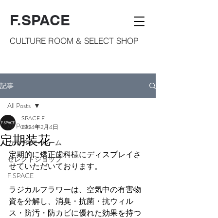
F.SPACE
CULTURE ROOM & SELECT SHOP
記事
All Posts
SPACE F
All Posts
2024年2月4日
定期装花
カルチャールーム
定期的に矯正歯科様にディスプレイさ
セレクトショップ
せていただいております。
F.SPACE
ラジカルフラワーは、空気中の有害物
資を分解し、消臭・抗菌・抗ウィル
ス・防汚・防カビに優れた効果を持つ